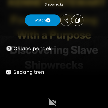
Wrecked Slave Ships
Shipwrecks
Watch
Celana pendek
Sedang tren