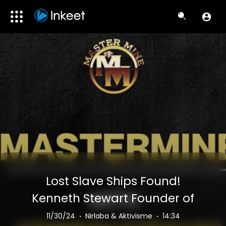
Lost Slave Ships Found!
Kenneth Stewart Founder of
Diving with a Purpose on
11/30/24
·
Nirlaba & Aktivisme
·
14:34